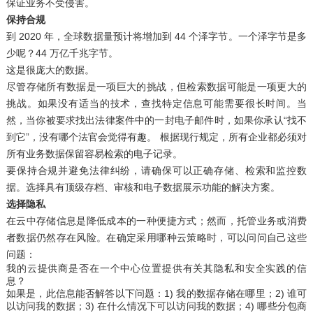
保证业务不受侵害。
保持合规
到 2020 年，全球数据量预计将增加到
44 个泽字节
。一个泽字节是多
少呢？44 万亿千兆字节。
这是很庞大的数据。
尽管存储所有数据是一项巨大的挑战，但检索数据可能是一项更大的
挑战。如果没有适当的技术，查找特定信息可能需要很长时间。当
然，当你被要求找出法律案件中的一封电子邮件时，如果你承认“找不
到它”，没有哪个法官会觉得有趣。 根据现行规定，所有企业都必须对
所有业务数据保留容易检索的电子记录。
要保持合规并避免法律纠纷，请确保可以正确存储、检索和监控数
据。选择具有顶级
存档
、审核和
电子数据展示功能
的解决方案。
选择隐私
在云中存储信息是降低成本的一种便捷方式；然而，托管业务或消费
者数据仍然存在风险。在确定采用哪种云策略时，可以问问自己这些
问题：
我的云提供商是否在一个中心位置提供有关其
隐私和安全实践
的信
息？
如果是，此信息能否解答以下问题：1) 我的数据存储在哪里；2) 谁可
以访问我的数据；3) 在什么情况下可以访问我的数据；4) 哪些分包商